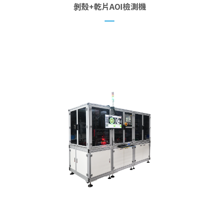
剝殼+乾片AOI檢測機