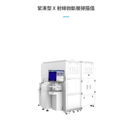
緊湊型 X 射線微斷層掃描儀