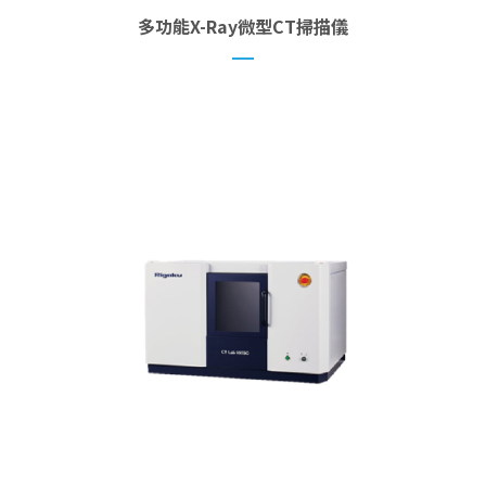
多功能X-Ray微型CT掃描儀