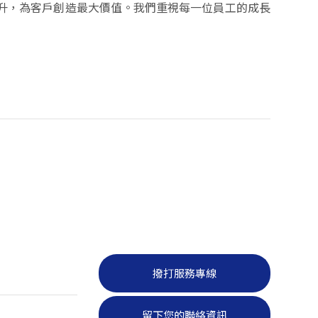
提升，為客戶創造最大價值。我們重視每一位員工的成長
撥打服務專線
留下您的聯絡資訊