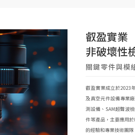
叡盈實業
非破壞性
關鍵零件與模
叡盈實業成立於202
及真空元件設備專業廠
測設備、SAM超聲波檢測
件等產品，主要應用於
的經驗和專業技術團隊