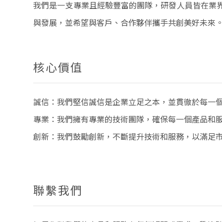
我們是一支專業且經驗豐富的團隊，研發人員皆在業界
與發展，並希望與客戶、合作夥伴攜手共創美好未來
核心價值
誠信：我們堅信誠信是企業立足之本，並貫徹於每一
專業：我們擁有專業的技術團隊，確保每一個產品和
創新：我們鼓勵創新，不斷提升技術和服務，以滿足
聯繫我們