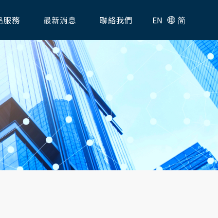
品服務
最新消息
聯絡我們
EN
简